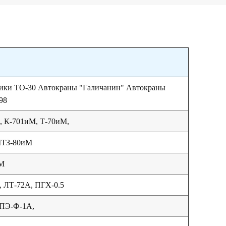
чики ТО-30 Автокраны "Галичанин" Автокраны
98
 К-701иМ, Т-70иМ,
МТЗ-80иМ
М
, ЛТ-72А, ПГХ-0.5
 ПЭ-Ф-1А,