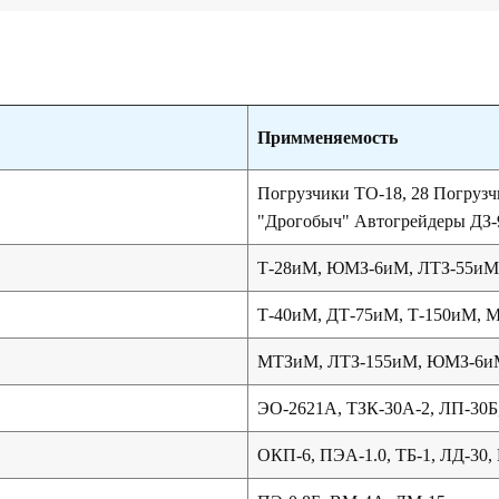
Примменяемость
Погрузчики ТО-18, 28 Погруз
"Дрогобыч" Автогрейдеры ДЗ-
Т-28иМ, ЮМЗ-6иМ, ЛТЗ-55иМ,
Т-40иМ, ДТ-75иМ, Т-150иМ, 
МТЗиМ, ЛТЗ-155иМ, ЮМЗ-6и
ЭО-2621А, ТЗК-30А-2, ЛП-30Б
ОКП-6, ПЭА-1.0, ТБ-1, ЛД-30,