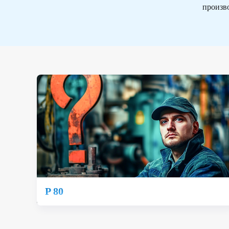
произв
P 80