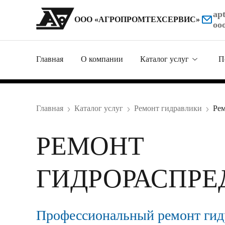
ap
ООО «АГРОПРОМТЕХСЕРВИС»
oo
Главная
О компании
Каталог услуг
П
Металлообработка
Главная
Каталог услуг
Ремонт гидравлики
Рем
Ремонт гидравлики
РЕМОНТ
Продажа комплект
Изготовление дета
ГИДРОРАСПРЕ
Нестандартное обо
Профессиональный ремонт гид
Ремонт техники