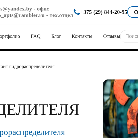
ts@yandex.by
- офис
О
+375 (29) 844-20-95
o_apts@rambler.ru
- тех.отдел
ортфолио
FAQ
Блог
Контакты
Отзывы
онт гидрораспределителя
ующих
лей
ДЕЛИТЕЛЯ
рудование
рораспределителя