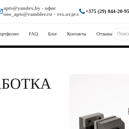
apts@yandex.by
- офис
+375 (29) 844-20-9
ooo_apts@rambler.ru
- тех.отдел
ортфолио
FAQ
Блог
Контакты
Отзывы
АБОТКА
ующих
лей
рудование